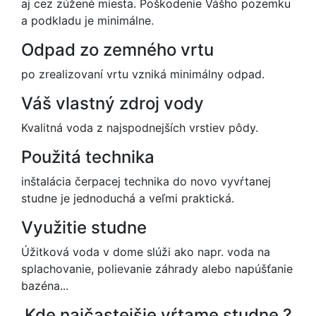
aj cez zúžené miesta. Poškodenie Vášho pozemku
a podkladu je minimálne.
Odpad zo zemného vrtu
po zrealizovaní vrtu vzniká minimálny odpad.
Váš vlastný zdroj vody
Kvalitná voda z najspodnejších vrstiev pôdy.
Použitá technika
inštalácia čerpacej technika do novo vyvŕtanej
studne je jednoduchá a veľmi praktická.
Využitie studne
Úžitková voda v dome slúži ako napr. voda na
splachovanie, polievanie záhrady alebo napúšťanie
bazéna...
Kde najčastejšie vŕtame studne ?