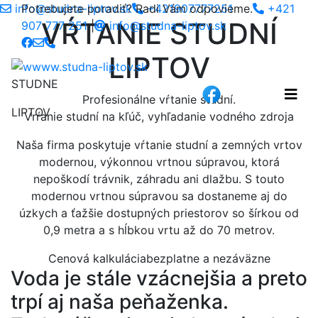
info@studna-liptov.sk
Potrebujete poradiť? Radi Vám odpovieme.
+421907777251
+421
VŔTANIE STUDNÍ
907 777 251
|
info@studna-liptov.sk
LIPTOV
STUDNE
Profesionálne vŕtanie studní.
LIPTOV
Vrŕanie studní na kľúč, vyhľadanie vodného zdroja
Naša firma poskytuje vŕtanie studní a zemných vrtov
modernou, výkonnou vrtnou súpravou, ktorá
nepoškodí trávnik, záhradu ani dlažbu. S touto
modernou vrtnou súpravou sa dostaneme aj do
úzkych a ťažšie dostupných priestorov so šírkou od
0,9 metra a s hĺbkou vrtu až do 70 metrov.
Cenová kalkulácia
bezplatne a nezáväzne
Voda je stále vzácnejšia a preto
trpí aj naša peňaženka.