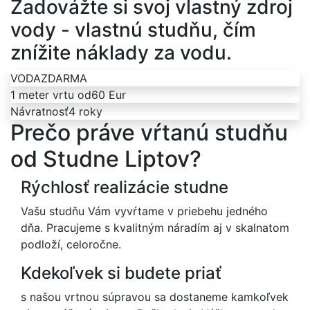
Zadovážte si svoj vlastný zdroj
vody - vlastnú studňu, čím
znížite náklady za vodu.
VODA
ZDARMA
1 meter vrtu od
60 Eur
Návratnosť
4 roky
Prečo práve vŕtanú studňu
od Studne Liptov?
Rýchlosť realizácie studne
Vašu studňu Vám vyvŕtame v priebehu jedného
dňa. Pracujeme s kvalitným náradím aj v skalnatom
podloží, celoročne.
Kdekoľvek si budete priať
s našou vrtnou súpravou sa dostaneme kamkoľvek